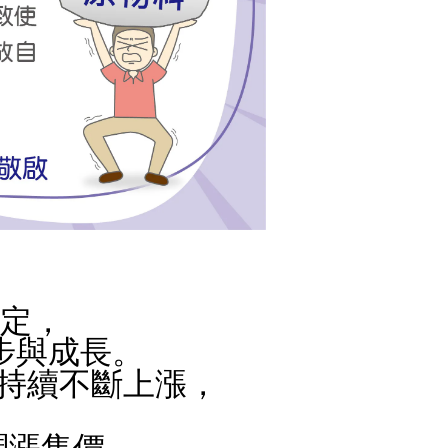
定，
步與成長。
持續不斷上漲，
調漲售價，