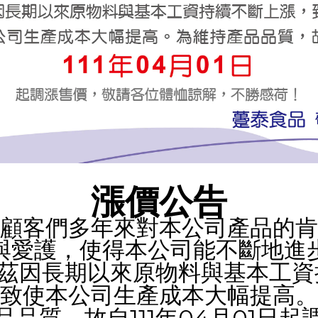
漲價公告
顧客們多年來對本公司產品的肯
與愛護，使得本公司能不斷地進
茲因長期以來原物料與基本工資
致使本公司生產成本大幅提高。
111
04
01
品品質，故自
年
月
日起