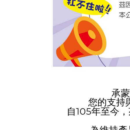
承蒙
您的支持
105
自
年至今，
為維持產